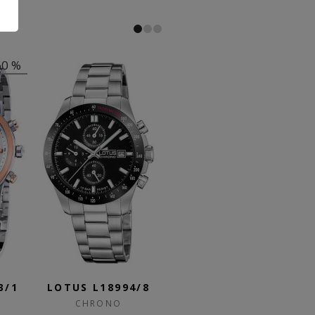
4/8
LOTUS L18994/6
LOTUS L18974/3
L
CHRONO
CHRONO