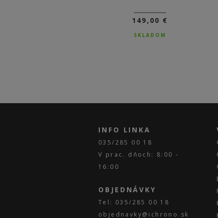
149,00 €
259,00 €
SKLADOM
NA DOTAZ
INFO LINKA
035/285 00 18
V prac. dňoch: 8:00 -
16:00
OBJEDNÁVKY
Tel: 035/285 00 18
objednavky@ichrono.sk