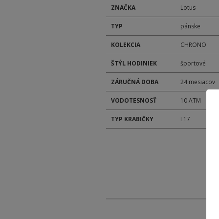
ZNAČKA
Lotus
TYP
pánske
KOLEKCIA
CHRONO
ŠTÝL HODINIEK
športové
ZÁRUČNÁ DOBA
24 mesiacov
VODOTESNOSŤ
10 ATM
TYP KRABIČKY
L17