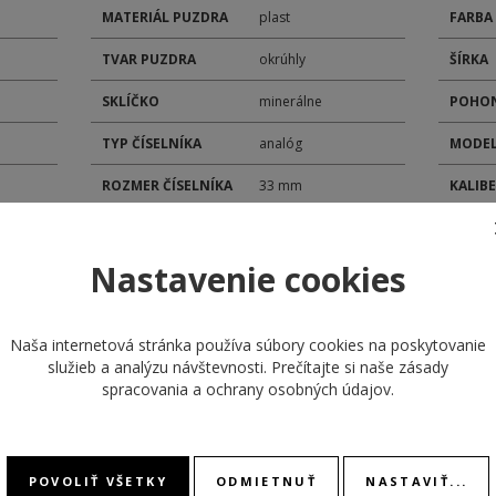
MATERIÁL PUZDRA
plast
FARBA
TVAR PUZDRA
okrúhly
ŠÍRKA
SKLÍČKO
minerálne
POHON
TYP ČÍSELNÍKA
analóg
MODEL
ROZMER ČÍSELNÍKA
33 mm
KALIB
ROZMER PUZDRA
45 mm
DÁTU
Nastavenie cookies
MATERIÁL
STOPK
plast
REMIENKA
Naša internetová stránka používa súbory cookies na poskytovanie
služieb a analýzu návštevnosti. Prečítajte si naše
zásady
spracovania a ochrany osobných údajov
.
POVOLIŤ VŠETKY
ODMIETNUŤ
NASTAVIŤ...