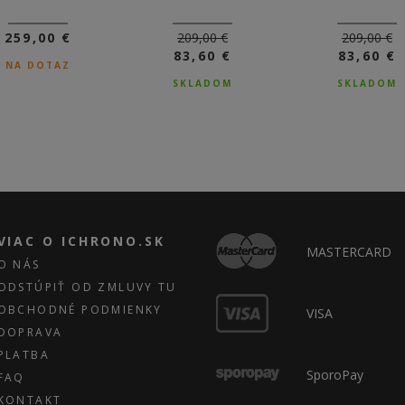
209,00 €
209,00 €
149,00 €
83,60 €
83,60 €
SKLADOM
SKLADOM
SKLADOM
VIAC O ICHRONO.SK
MASTERCARD
O NÁS
ODSTÚPIŤ OD ZMLUVY TU
OBCHODNÉ PODMIENKY
VISA
DOPRAVA
PLATBA
SporoPay
FAQ
KONTAKT