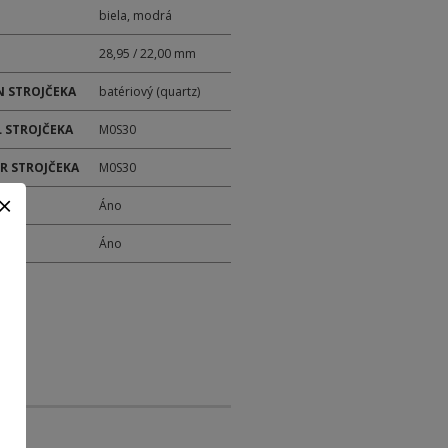
biela, modrá
28,95 / 22,00 mm
 STROJČEKA
batériový (quartz)
 STROJČEKA
M0S30
ER STROJČEKA
M0S30
M
Áno
Y
Áno