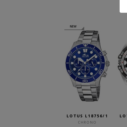
NEW
/2
LOTUS L18756/1
LOTUS L9997/3
LO
CHRONO
CHRONO