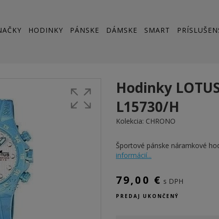
NAČKY
HODINKY
PÁNSKE
DÁMSKE
SMART
PRÍSLUŠEN
Hodinky LOTU
L15730/H
Kolekcia:
CHRONO
Športové pánske náramkové h
informácií...
79,00 €
s DPH
PREDAJ UKONČENÝ