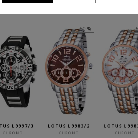
ODPORÚČANÉ PRODUKTY
-60 %
-60 %
TUS L9983/2
LOTUS L9983/1
LOTUS L1899
CHRONO
CHRONO
CHRONO