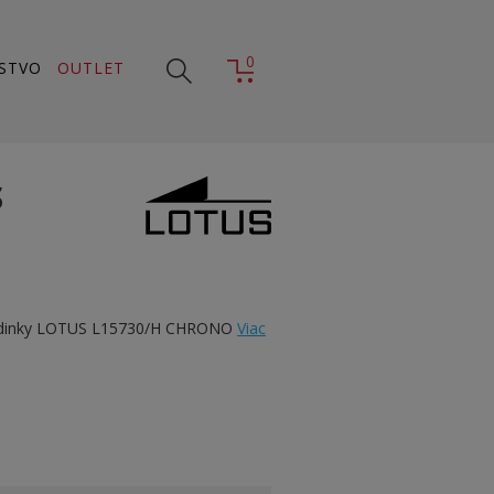
0
STVO
OUTLET
S
odinky LOTUS L15730/H CHRONO
Viac