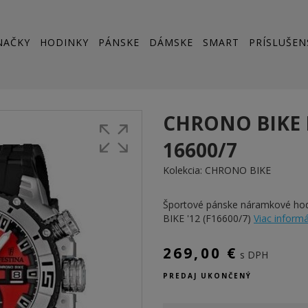
NAČKY
HODINKY
PÁNSKE
DÁMSKE
SMART
PRÍSLUŠEN
CHRONO BIKE 
16600/7
Kolekcia:
CHRONO BIKE
Športové pánske náramkové h
BIKE '12 (F16600/7)
Viac informác
269,00 €
s DPH
PREDAJ UKONČENÝ