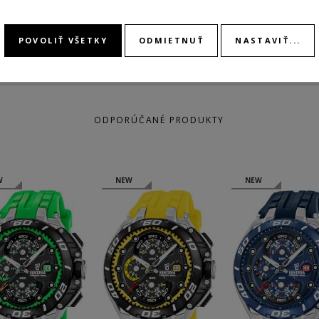
POVOLIŤ VŠETKY
ODMIETNUŤ
NASTAVIŤ...
ODPORÚČANÉ PRODUKTY
W
NEW
NEW