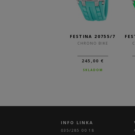
/1
FESTINA 20755/8
FESTINA 20755/7
FES
CHRONO BIKE
CHRONO BIKE
245,00 €
245,00 €
SKLADOM
SKLADOM
INFO LINKA
035/285 00 18