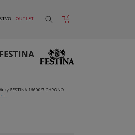
0
STVO
OUTLET
FESTINA
odinky FESTINA 16600/7 CHRONO
ií...