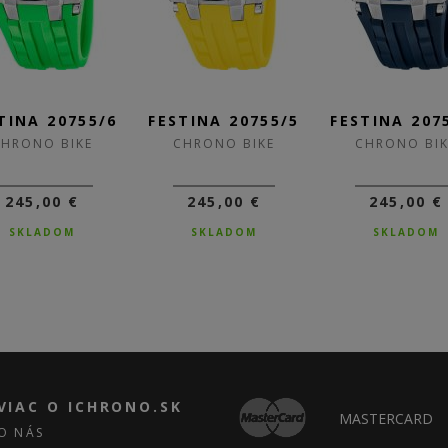
TINA 20755/6
FESTINA 20755/5
FESTINA 207
CHRONO BIKE
CHRONO BIKE
CHRONO BIK
245,00 €
245,00 €
245,00 €
SKLADOM
SKLADOM
SKLADOM
VIAC O ICHRONO.SK
MASTERCARD
O NÁS