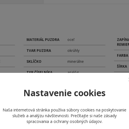
MATERIÁL PUZDRA
oceľ
ZAPÍN
REMIE
TVAR PUZDRA
okrúhly
FARBA
E
SKLÍČKO
minerálne
ŠÍRKA
TYP ČÍSELNÍKA
analóg
POHON
ROZMER ČÍSELNÍKA
34 mm
MODEL
Nastavenie cookies
ROZMER PUZDRA
48,5 mm
KALIB
MATERIÁL
náramok
Naša internetová stránka používa súbory cookies na poskytovanie
REMIENKA
DÁTU
služieb a analýzu návštevnosti. Prečítajte si naše
zásady
spracovania a ochrany osobných údajov
.
STOPK