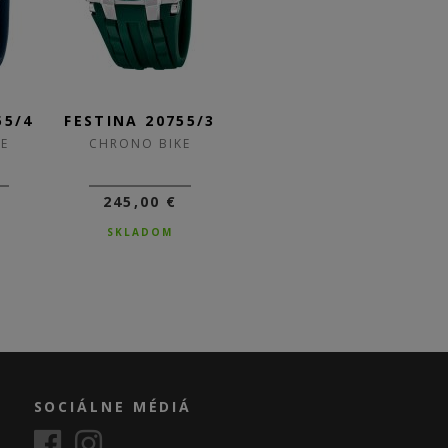
55/4
FESTINA 20755/3
FESTINA 20755/2
F
E
CHRONO BIKE
CHRONO BIKE
245,00 €
245,00 €
SKLADOM
SKLADOM
SOCIÁLNE MÉDIÁ