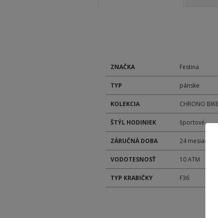
ZNAČKA
Festina
TYP
pánske
KOLEKCIA
CHRONO BIK
ŠTÝL HODINIEK
športové
ZÁRUČNÁ DOBA
24 mesiacov
VODOTESNOSŤ
10 ATM
TYP KRABIČKY
F36