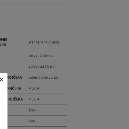
ANIE
štandardná pracka
NKA
červená, čierna
30,00 / 23,00 mm
 STROJČEKA
batériový (quartz)
 STROJČEKA
M0S1A
ER STROJČEKA
M0S1A
M
Áno
Y
Áno